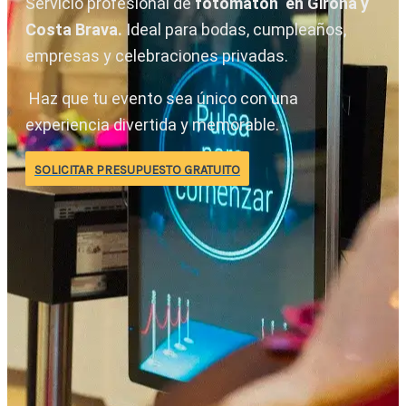
Servicio profesional de
fotomatón en Girona y
Costa Brava.
Ideal para bodas, cumpleaños,
empresas y celebraciones privadas.
Haz que tu evento sea único con una
experiencia divertida y memorable.
SOLICITAR PRESUPUESTO GRATUITO