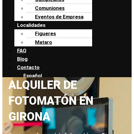
Comuniones
Eventos de Empresa
Localidades
Figueres
Mataro
FAQ
Blog
Contacto
Español
ALQUILER DE
Español
Català
FOTOMATÓN EN
GIRONA