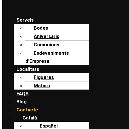
Serveis
Bodes
Aniversaris
Comunions
Esdeveniments
d’Empresa
Localitats
Figueres
Mataro
FAQS
Blog
Contacte
Català
Español