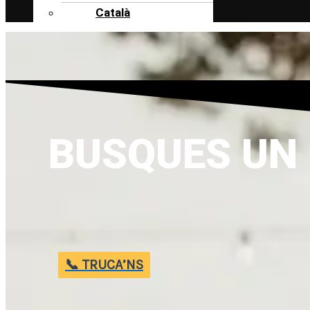
Català
BUSQUES UN
📞 TRUCA’NS