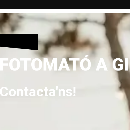
 FOTOMATÓ A G
Contacta'ns!