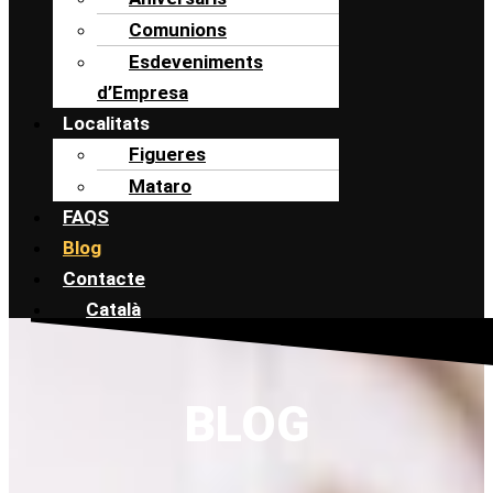
Comunions
Esdeveniments
d’Empresa
Localitats
Figueres
Mataro
FAQS
Blog
Contacte
Català
Español
Català
BLOG