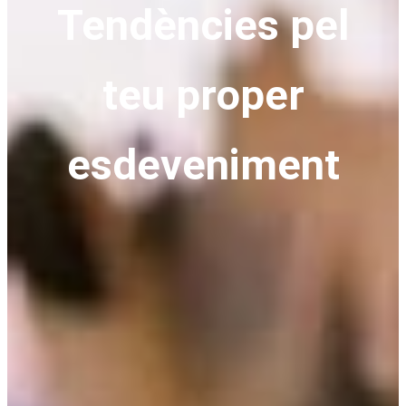
Tendències pel
teu proper
esdeveniment