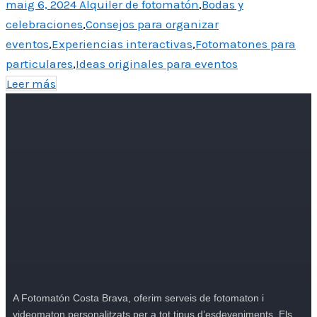
maig 6, 2024
Alquiler de fotomatón
,
Bodas y
celebraciones
,
Consejos para organizar
eventos
,
Experiencias interactivas
,
Fotomatones para
particulares
,
Ideas originales para eventos
Leer más
A Fotomatón Costa Brava, oferim serveis de fotomaton i
videomaton personalitzats per a tot tipus d’esdeveniments. Els