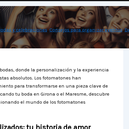
odas y celebraciones
,
Consejos para organizar eventos
,
D
bodas, donde la personalización y la experiencia
istas absolutos. Los fotomatones han
miento para transformarse en una pieza clave de
ificando tu boda en Girona o el Maresme, descubre
cionando el mundo de los fotomatones
izados: tu historia de amor