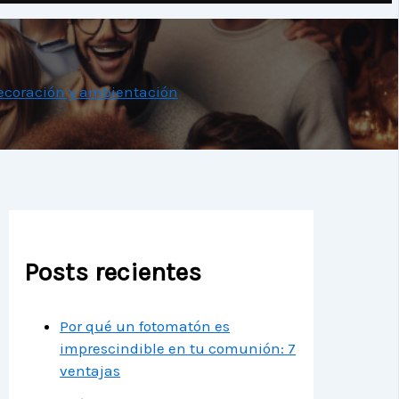
ecoración y ambientación
Posts recientes
Por qué un fotomatón es
imprescindible en tu comunión: 7
ventajas