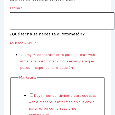
Fecha
*
¿Qué fecha se necesita el fotomatón?
c
Acuerdo RGPD
*
o
Doy mi consentimiento para que esta web
n
almacene la información que envío para que
puedan responder a mi petición.
t
Marketing
a
c
t
Doy mi consentimiento para que esta
web almacene la información que envío
e
para recibir comunicaciones
m
comerciales