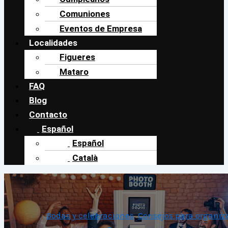
Comuniones
Eventos de Empresa
Localidades
Figueres
Mataro
FAQ
Blog
Contacto
Español
Español
Català
Bodas y celebraciones
,
Consejos para organiz